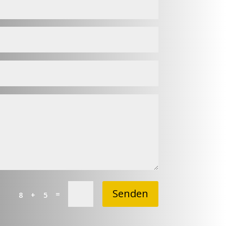
Senden
=
8 + 5