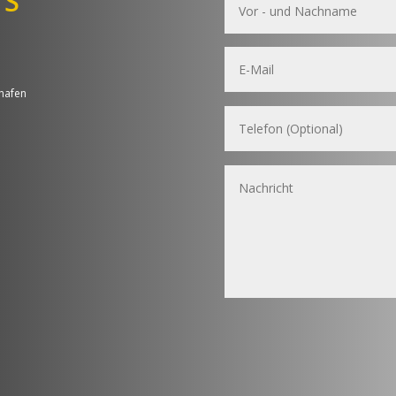
NS
shafen