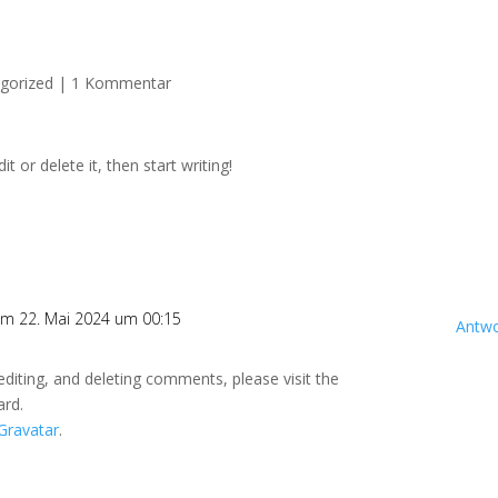
Startseite
Über Uns
gorized
|
1 Kommentar
t or delete it, then start writing!
m 22. Mai 2024 um 00:15
Antwo
editing, and deleting comments, please visit the
ard.
Gravatar
.